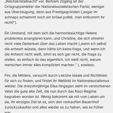
„Reichskristallnacht“ vor. Bertram Zögling ist der
Ortsgruppenleiter der Nationalsozialistischen Partei, weniger
aus Überzeugung, denn aus Prestigegründen („sogar im
schnaps schwimmt noch ein brösel politik. man entkommt ihr
nicht!“).
Ein Umstand, mit dem sich die harmoniesüchtige Helene
problemlos arrangieren kann, und Christine, die sich ohnehin
nicht viele Gedanken über das Leben macht („wenn ich selbst
die antwort wüsste, dann hätte ich keine frage, und wenn ich
die Antwort nicht weiß, lohnt es sich gar nicht, die frage zu
stellen. so einfach ist das eigentlich. Ich weiß nicht, warum
menschen immer alles kompliziert machen.“ ), sowieso.
Fini, die Mittlere, versucht durch Lektüre Ideale und Richtlinien
für sich zu finden, und findet ihr Weltbild im Nationalsozialismus
wieder. Die dreizehnjährige Elisa hingegen sieht im verstorbenen
Vater die gute alte Zeit, die nun durch das Nazi-Regime
begraben worden ist. Wenig bekommt sie mit vom Leben um
sie, ihr einziges Ziel ist es, sich den verkauften Bauernhof
zurückzukaufen und alles wieder so zu haben, wie es früher
war.